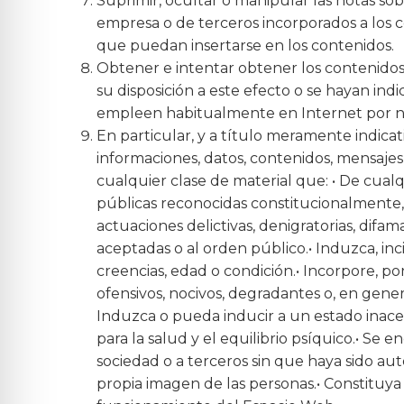
Suprimir, ocultar o manipular las notas sob
empresa o de terceros incorporados a los c
que puedan insertarse en los contenidos.
Obtener e intentar obtener los contenidos
su disposición a este efecto o se hayan in
empleen habitualmente en Internet por no 
En particular, y a título meramente indicat
informaciones, datos, contenidos, mensajes, 
cualquier clase de material que: • De cual
públicas reconocidas constitucionalmente, e
actuaciones delictivas, denigratorias, difam
aceptadas o al orden público.• Induzca, inc
creencias, edad o condición.• Incorpore, po
ofensivos, nocivos, degradantes o, en gener
Induzca o pueda inducir a un estado inacept
para la salud y el equilibrio psíquico.• Se 
sociedad o a terceros sin que haya sido auto
propia imagen de las personas.• Constituya