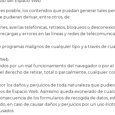
 uso del Espacio Web.
es posible, los contenidos que puedan generar tales perju
 pudieran derivar, entre otros, de:
siones, averías telefónicas, retrasos, bloqueos o desconex
brecargas y errores en las líneas y redes de telecomunica
de programas malignos de cualquier tipo y a través de cu
 Web.
dos por un mal funcionamiento del navegador o por el u
el derecho de retirar, total o parcialmente, cualquier c
r los daños y perjuicios de toda naturaleza que pudieran 
uarios de Espacio Web. Asimismo queda exonerado de cualq
onsecuencia de los formularios de recogida de datos, es
do, en caso de causar daños y perjuicios por un uso ilícito
usados.