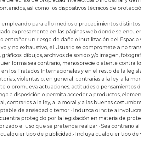
re derechos de propiedad intelectual o industrial y demá
ontenidos, así como los dispositivos técnicos de protec
 empleando para ello medios o procedimientos distintos 
dicado expresamente en las páginas web donde se encuent
entrañar un riesgo de daño o inutilización del Espacio 
ivo y no exhaustivo, el Usuario se compromete a no transm
gráficos, dibujos, archivos de sonido y/o imagen, fotograf
quier forma sea contrario, menosprecie o atente contra l
n los Tratados Internacionales y en el resto de la legisl
atorias, violentas o, en general, contrarias a la ley, a l
ite o promueva actuaciones, actitudes o pensamientos disc
nga a disposición o permita acceder a productos, elementos
al, contrarios a la ley, a la moral y a las buenas costum
able de ansiedad o temor.• Induzca o incite a involucrar
encuentra protegido por la legislación en materia de prote
rizado el uso que se pretenda realizar.• Sea contrario al h
 cualquier tipo de publicidad.• Incluya cualquier tipo d