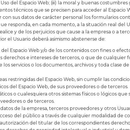
 Uso del Espacio Web; (iii) la moral y buenas costumbres
entos técnicos que se precisen para acceder al Espacio 
r con sus datos de carácter personal los formularios co
 responda, en cada momento, a la situación real del Usu
ealice y de los perjuicios que cause a la empresa o a terc
ior el Usuario deberá asimismo abstenerse de:
el Espacio Web y/o de los contenidos con fines o efectos 
os derechos e intereses de terceros, o que de cualquier f
 de los servicios o los documentos, archivos y toda clas
as restringidas del Espacio Web, sin cumplir las condicio
gicos del Espacio Web, de sus proveedores o de terceros.
máticos o cualesquiera otros sistemas físicos o lógicos qu
roveedores o de terceros.
s datos de la empresa, terceros proveedores y otros Usuar
l acceso del público a través de cualquier modalidad de c
utorización del titular de los correspondientes derecho