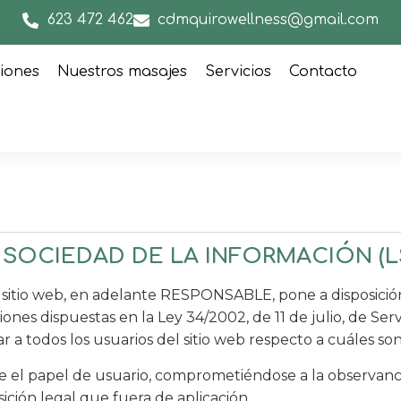
623 472 462
cdmquirowellness@gmail.com
ciones
Nuestros masajes
Servicios
Contacto
 SOCIEDAD DE LA INFORMACIÓN (LS
tio web, en adelante RESPONSABLE, pone a disposición
nes dispuestas en la Ley 34/2002, de 11 de julio, de Serv
 a todos los usuarios del sitio web respecto a cuáles son
 el papel de usuario, comprometiéndose a la observanci
sición legal que fuera de aplicación.