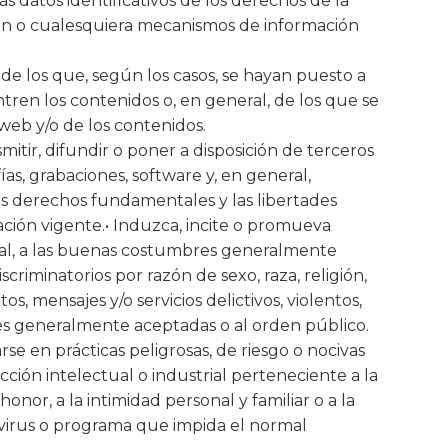
s datos identificativos de los derechos de la
ción o cualesquiera mecanismos de información
de los que, según los casos, se hayan puesto a
ren los contenidos o, en general, de los que se
web y/o de los contenidos.
itir, difundir o poner a disposición de terceros
ías, grabaciones, software y, en general,
os derechos fundamentales y las libertades
ación vigente.• Induzca, incite o promueva
a moral, a las buenas costumbres generalmente
riminatorios por razón de sexo, raza, religión,
, mensajes y/o servicios delictivos, violentos,
bres generalmente aceptadas o al orden público.
se en prácticas peligrosas, de riesgo o nocivas
cción intelectual o industrial perteneciente a la
onor, a la intimidad personal y familiar o a la
e virus o programa que impida el normal