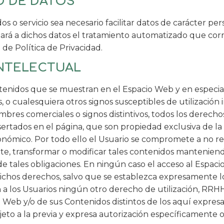
TO DE DATOS
o servicio sea necesario facilitar datos de carácter pers
 dará a dichos datos el tratamiento automatizado que co
 de Política de Privacidad.
 INTELECTUAL
enidos que se muestran en el Espacio Web y en especial, 
o cualesquiera otros signos susceptibles de utilización 
bres comerciales o signos distintivos, todos los derechos
ertados en el página, que son propiedad exclusiva de la
conómico. Por todo ello el Usuario se compromete a no repr
e, transformar o modificar tales contenidos mantenien
e tales obligaciones. En ningún caso el acceso al Espaci
de dichos derechos, salvo que se establezca expresamente 
 los Usuarios ningún otro derecho de utilización, RRHH,
 Web y/o de sus Contenidos distintos de los aquí expres
eto a la previa y expresa autorización específicamente o