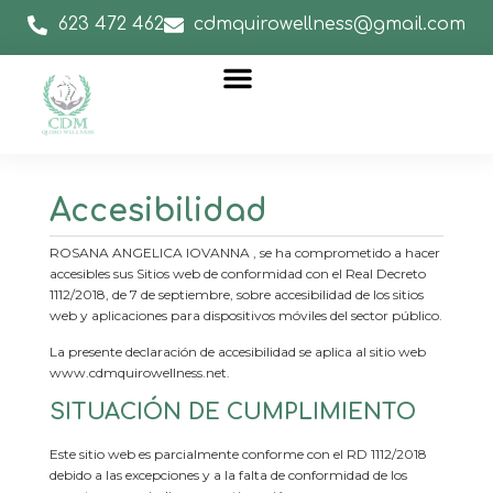
623 472 462
cdmquirowellness@gmail.com
Nuestros masajes
Club socios CDM Quiro Wellness
CDM Quiro Wellness Despegue
CDM Quiro Wellness Formación
Accesibilidad
ROSANA ANGELICA IOVANNA , se ha comprometido a hacer
accesibles sus Sitios web de conformidad con el Real Decreto
1112/2018, de 7 de septiembre, sobre accesibilidad de los sitios
web y aplicaciones para dispositivos móviles del sector público.
La presente declaración de accesibilidad se aplica al sitio web
www.cdmquirowellness.net.
SITUACIÓN DE CUMPLIMIENTO
Este sitio web es parcialmente conforme con el RD 1112/2018
debido a las excepciones y a la falta de conformidad de los